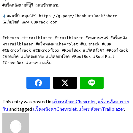
#แร็คหลังคาชลบุรี ถนนข้าวหลาม

แผนที่ปักหมุดGPS https://g.page/ChonburiRack?share

🖼เว็บไซต์ www.CBRrack.com

----

#chevrolettrailblazer #trailblazer #เทลเบรเซอร์ #แร็คหลัง
คาTrailblaaer #แร็คหลังคาChevrolet #CBRrack #CBR 
#CBRroofrack #CBRroofbox #RoofBox #แร็คหลังคา #RoofRack 
#ถาดแร็ค #แร็คตะแกรง #แร็คออฟโรด #RoofBox #RoofRail 
#CrossBar #คานขวางแร็ค
This entry was posted in
แร็คหลังคาChevrolet
,
แร็คหลังคาราย
วัน
and tagged
แร็คหลังคาChevrolet
,
แร็คหลังคาTrailblazer
.