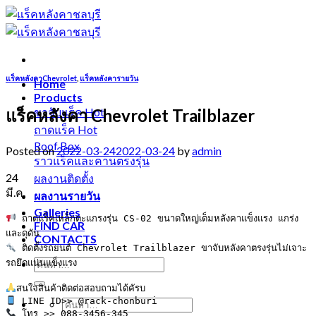
Skip
to
content
แร็คหลังคาChevrolet
,
แร็คหลังคารายวัน
Home
Products
แร็คหลังคา Chevrolet Trailblazer
ขาจับแร็ค
ถาดแร็ค
Roof Box
Posted on
2022-03-24
2022-03-24
by
admin
ราวแร็คและคานตรงรุ่น
24
ผลงานติดตั้ง
มี.ค.
ผลงานรายวัน
Galleries
 ถาดแร็คเหล็กตะแกรงรุ่น CS-02 ขนาดใหญ่เต็มหลังคาแข็งแรง แกร่ง
FIND CAR
CONTACTS
 ติดตั้งรถยนต์ Chevrolet Trailblazer ขาจับหลังคาตรงรุ่นไม่เจาะ
รถยึดแน่นแข็งแรง

 โทร >> 088-3456-345
