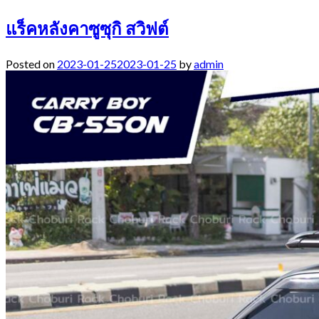
แร็คหลังคาซูซุกิ สวิฟต์
Posted on
2023-01-25
2023-01-25
by
admin