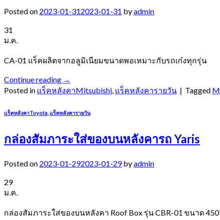
Posted on
2023-01-31
2023-01-31
by
admin
31
ม.ค.
CA-01 แร็คผลิตจากอลูมิเนียมขนาดพอเหมาะกับรถเก๋งทุกรุ่น
Continue reading
→
Posted in
แร็คหลังคาMitsubishi
,
แร็คหลังคารายวัน
|
Tagged
M
แร็คหลังคาToyota
,
แร็คหลังคารายวัน
กล่องสัมภาระใส่ของบนหลังคารถ Yaris
Posted on
2023-01-29
2023-01-29
by
admin
29
ม.ค.
กล่องสัมภาระใส่ของบนหลังคา Roof Box รุ่น CBR-01 ขนาด 450