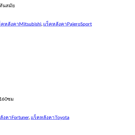
ทันสมัย
็คหลังคาMitsubishi
,
แร็คหลังคาPajeroSport
*160ซม
ลังคาFortuner
,
แร็คหลังคาToyota