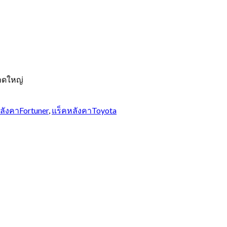
าดใหญ่
ลังคาFortuner
,
แร็คหลังคาToyota