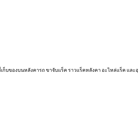
 ที่เก็บของบนหลังคารถ ขาจับแร็ค ราวแร็คหลังคา อะไหล่แร็ค และ