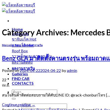
Skip
to
content
Home
Category Archives:
Mercedes 
Products
ขาจับแร็ค
ถาดแร็ค
Mercedes Benz
,
แร็คหลังคารายวัน
Roof Box
ราวแร็คและคานตรงรุ่น
Benz GLA มาติดตั้งคานตรงรุ่น พร้อมถาดแ
ผลงานติดตั้ง
ผลงานรายวัน
Posted on
2024-04-22
2024-04-22
by
admin
Galleries
FIND CAR
22
CONTACTS
เม.ย.
สนใจสินค้าติดต่อสอบถามได้คับLINE ID: @rack-chonburiโทร […
Continue reading
→
Posted in
Mercedes Benz
,
แร็คหลังคารายวัน
|
Tagged
GLA
,
Ro