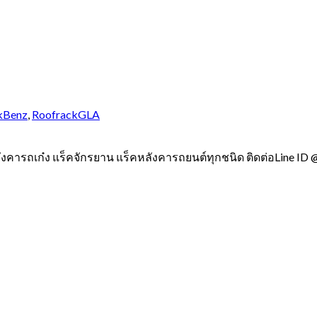
kBenz
,
RoofrackGLA
ังคารถเก๋ง แร็คจักรยาน แร็คหลังคารถยนต์ทุกชนิด ติดต่อLine ID 