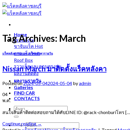
Skip
to
content
Home
Tag Archives:
March
Products
ขาจับแร็ค
ถาดแร็ค
แร็คหลังคาNissan
,
แร็คหลังคารายวัน
Roof Box
ราวแร็คและคานตรงรุ่น
Nissan March มาติดตั้งแร็คหลังคา
ผลงานติดตั้ง
ผลงานรายวัน
Posted on
2024-05-04
2024-05-04
by
admin
Galleries
FIND CAR
04
CONTACTS
พ.ค.
สนใจสินค้าติดต่อสอบถามได้คับLINE ID: @rack-chonburiโทร […
Continue reading
→
Posted in
แร็คหลังคาNissan
,
แร็คหลังคารายวัน
|
Tagged
Marc