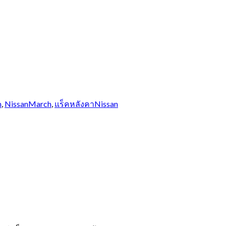
h
,
NissanMarch
,
แร็คหลังคาNissan