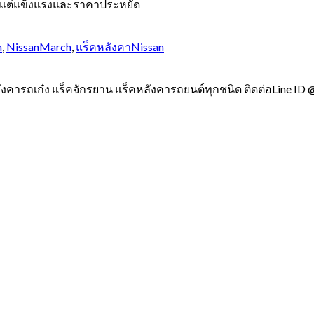
บาแต่แข็งแรงและราคาประหยัด
h
,
NissanMarch
,
แร็คหลังคาNissan
ังคารถเก๋ง แร็คจักรยาน แร็คหลังคารถยนต์ทุกชนิด ติดต่อLine ID 