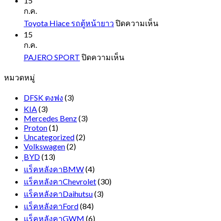
15
CX3
ก.ค.
บน
Toyota Hiace รถตู้หน้ายาว
ปิดความเห็น
Toyota
15
Hiace
ก.ค.
รถ
บน
PAJERO SPORT
ปิดความเห็น
ตู้
PAJERO
หมวดหมู่
SPORT
หน้า
ยาว
DFSK ตงฟง
(3)
KIA
(3)
Mercedes Benz
(3)
Proton
(1)
Uncategorized
(2)
Volkswagen
(2)
ฺBYD
(13)
แร็คหลังคาBMW
(4)
แร็คหลังคาChevrolet
(30)
แร็คหลังคาDaihutsu
(3)
แร็คหลังคาFord
(84)
แร็คหลังคาGWM
(6)