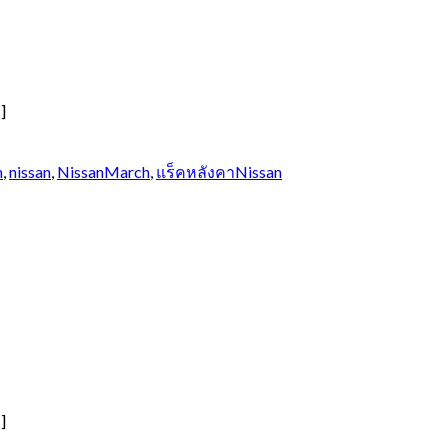
]
h
,
nissan
,
NissanMarch
,
แร็คหลังคาNissan
]