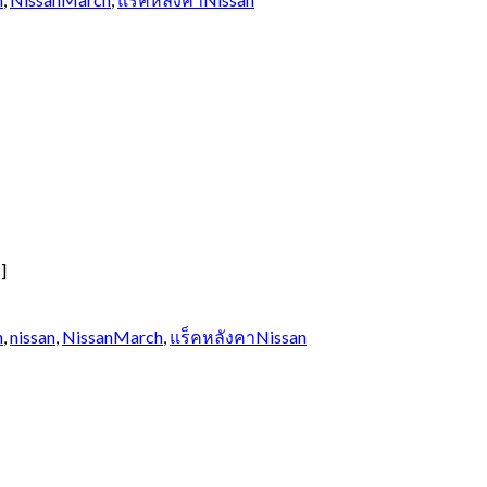
]
h
,
nissan
,
NissanMarch
,
แร็คหลังคาNissan