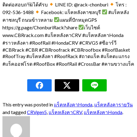
ติดต่อสอบถามได้คัรบ
LINE ID: @rack-chonburi
โทร :
092-536-1488
Facebook: แร็คหลังคาชลบุรี
#แร็คหลัง
คาชลบุรี ถนนข้าวหลาม
แผนที่ปักหมุดGPS
https://g.page/ChonburiRack?share
เว็บไซต์
www.CBRrack.com #แร็คหลังคาCRV #แร็คหลังคาHonda
#ราวหลังคา #RoofRail #HondaCRV #CRVG5 #ซีอาร์วี
#CBRrack #CBR #CBRroofrack #CBRroofbox #RoofBasket
#RoofTray #แร็คหลังคา #RoofRack #ถาดแร็ค #แร็คตะแกรง
#แร็คออฟโรด #RoofBox #RoofRail #CrossBar #คานขวางแร็ค
This entry was posted in
แร็คหลังคาHonda
,
แร็คหลังคารายวัน
and tagged
CRVgen5
,
แร็คหลังคาCRV
,
แร็คหลังคาHonda
.