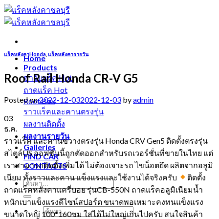
Skip
to
content
แร็คหลังคาHonda
,
แร็คหลังคารายวัน
Home
Products
Roof Rail Honda CR-V G5
ขาจับแร็ค
ถาดแร็ค
Posted on
2022-12-03
2022-12-03
by
admin
Roof Box
ราวแร็คและคานตรงรุ่น
03
ผลงานติดตั้ง
ธ.ค.
ผลงานรายวัน
ราวแร็ค และคานขวางตรงรุ่น Honda CRV Gen5 ติดตั้งตรงรุ่น
Galleries
สไตล์US ออฟชั่นนี้ถูกตัดออกสำหรับรถเวอร์ชั่นที่ขายในไทย แต่
FIND CAR
เราสามารถติดตั้งเพิ่มได้ ไม่ต้องเจาะรถ ไขน็อตยึด ผลิตจากอลูมิ
CONTACTS
เนียม ทั้งราวและคาน แข็งแรงและใช้งานได้จริงครับ
ติดตั้ง
ถาดแร็คหลังคาแครี่บอย รุ่นCB-550N ถาดแร็คอลูมิเนียมน้ำ
หนักเบาแข็งแรงดีไซน์สปอร์ต ขนาดพอเหมาะคงทนแข็งแรง
ขนาดใหญ่ 100*160ซม ใส่ได้ไม่ใหญ่เกินไปครับ สนใจสินค้า