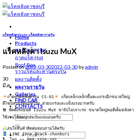
Skip
to
content
แร็คหลังคาIsuzu
,
แร็คหลังคารายวัน
Home
Products
แร็คหลังคา Isuzu MuX
ขาจับแร็ค
ถาดแร็ค
Roof Box
Posted on
2022-03-30
2022-03-30
by
admin
ราวแร็คและคานตรงรุ่น
30
ผลงานติดตั้ง
มี.ค.
ผลงานรายวัน
Galleries
ถาดแร็คหลังคารุ่น CS-01
 แร็คเหล็กเหล็กพื้นตะแกรงฉีกขนาดใหญ่
FIND CAR
ดีไซน์สปอร์ตออฟโรด สวยแกร่งและแข็งแรงมากครับ

CONTACTS
🛠 ติดตั้งรถยนต์ Isuzu MuX ขาจับไม่เจาะรถ ขนาดใหญ่พอดีเต็มหลังคา
ใช้งานได้สมบุกสมบันแน่นอนครับ

 โทร >> 088-3456-345
