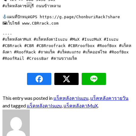
#แร็คหลังคาชลบุรี ถนนข้าวหลาม

แผนที่ปักหมุดGPS https://g.page/ChonburiRack?share

🖼เว็บไซต์ www.CBRrack.com

----

#แร็คหลังคาMuX #แร็คหลังคาIsuzu #MuX #IsuzMuX #Isuzu

#CBRrack #CBR #CBRroofrack #CBRroofbox #RoofBox #แร็คห
ลังคา #RoofRack #ถาดแร็ค #แร็คตะแกรง #แร็คออฟโรด #RoofBox 
#RoofRail #CrossBar #คานขวางแร็ค
This entry was posted in
แร็คหลังคาIsuzu
,
แร็คหลังคารายวัน
and tagged
แร็คหลังคาIsuzu
,
แร็คหลังคาMuX
.