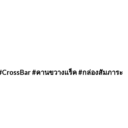
#CrossBar #คานขวางแร็ค #กล่องสัมภาระ