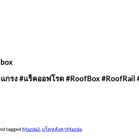
fbox
ะแกรง #แร็คออฟโรด #RoofBox #RoofRail 
nd tagged
Mazda2
,
แร็คหลังคาMazda
.