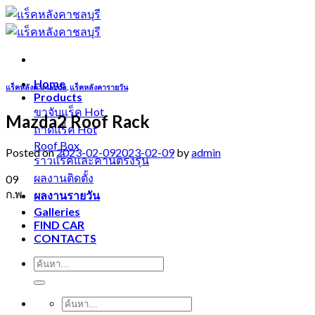
Skip
to
content
Home
แร็คหลังคาMazda
,
แร็คหลังคารายวัน
Products
ขาจับแร็ค
Mazda2 Roof Rack
ถาดแร็ค
Roof Box
Posted on
2023-02-09
2023-02-09
by
admin
ราวแร็คและคานตรงรุ่น
ผลงานติดตั้ง
09
ก.พ.
ผลงานรายวัน
Galleries
FIND CAR
CONTACTS