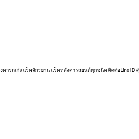
ังคารถเก๋ง แร็คจักรยาน แร็คหลังคารถยนต์ทุกชนิด ติดต่อLine ID 