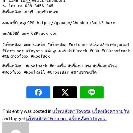
📱 LINE ID>> @rack-chonburi

📞 โทร >> 088-3456-345

#แร็คหลังคาชลบุรี ถนนข้าวหลาม

⚓️แผนที่ปักหมุดGPS https://g.page/ChonburiRack?share

🖼เว็บไซต์ www.CBRrack.com

#แร็คหลังคาตะแกรงเหล็ก #แร็คหลังคาFortuner #แร็คหลังคาฟอจูนเนอร์ 
#Fortuner #Toyota #ฟอจูนเนอร์ #CBRrack #CBR #CBRroofrack 
#CBRroofbox #RoofBox

----

#แร็คหลังคา #RoofRack #ถาดแร็ค #แร็คตะแกรง #แร็คออฟโรด 
#RoofBox #RoofRail #CrossBar #คานขวางแร็ค
This entry was posted in
แร็คหลังคาToyota
,
แร็คหลังคารายวัน
and tagged
แร็คหลังคาFortuner
,
แร็คหลังคาToyota
.