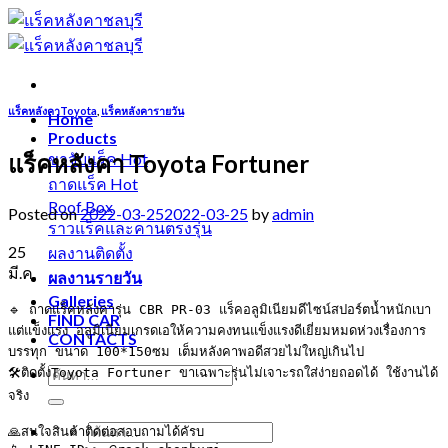
Skip
to
content
แร็คหลังคาToyota
,
แร็คหลังคารายวัน
Home
Products
แร็คหลังคา Toyota Fortuner
ขาจับแร็ค
ถาดแร็ค
Roof Box
Posted on
2022-03-25
2022-03-25
by
admin
ราวแร็คและคานตรงรุ่น
25
ผลงานติดตั้ง
มี.ค.
ผลงานรายวัน
Galleries
🔹 ถาดแร็คหลังคารุ่น CBR PR-03 แร็คอลูมิเนียมดีไซน์สปอร์ตน้ำหนักเบา
FIND CAR
แต่แข็งแรง อลูมิเนียมเกรดเอให้ความคงทนแข็งแรงดีเยี่ยมหมดห่วงเรื่องการ
CONTACTS
บรรทุก ขนาด 100*150ซม เต็มหลังคาพอดีสวยไม่ใหญ่เกินไป

🛠ติดตั้งToyota Fortuner ขาเฉพาะรุ่นไม่เจาะรถใส่ง่ายถอดได้ ใช้งานได้
จริง

🙏สนใจสินค้าติดต่อสอบถามได้คัรบ
