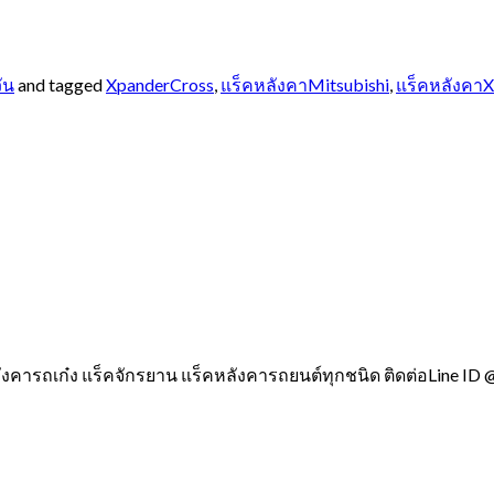
ัน
and tagged
XpanderCross
,
แร็คหลังคาMitsubishi
,
แร็คหลังคาX
ังคารถเก๋ง แร็คจักรยาน แร็คหลังคารถยนต์ทุกชนิด ติดต่อLine ID 