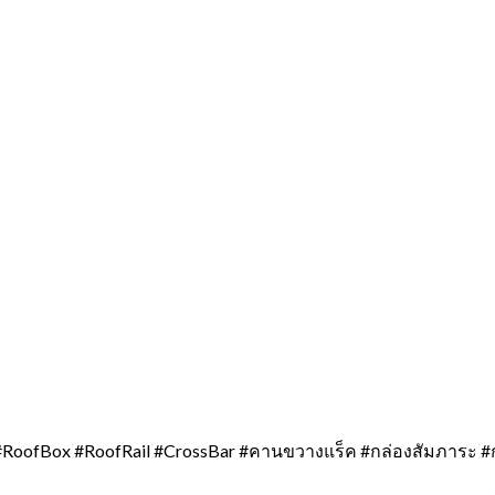
RoofBox #RoofRail #CrossBar #คานขวางแร็ค #กล่องสัมภาระ #