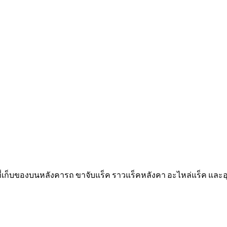
 ที่เก็บของบนหลังคารถ ขาจับแร็ค ราวแร็คหลังคา อะไหล่แร็ค และ