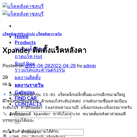
Skip
to
content
แร็คหลังคาMitsubishi
,
แร็คหลังคารายวัน
Home
Products
Xpander ติดตั้งแร็คหลังคา
ขาจับแร็ค
ถาดแร็ค
Roof Box
Posted on
2022-04-28
2022-04-28
by
admin
ราวแร็คและคานตรงรุ่น
28
ผลงานติดตั้ง
เม.ย.
ผลงานรายวัน
Galleries
 ถาดแร็คหลังคารุ่น CS-01 แร็คเหล็กเหล็กพื้นตะแกรงฉีกขนาดใหญ่ 
FIND CAR
ดีไซน์สปอร์ตออฟโรด ด้านของไล่ระดับ2สเตป งานพับงานเชื่อมสวยเนียน
CONTACTS
 ติดตั้งรถยนต์ Xpander ขาจับไม่เจาะรถ ขนาดเต็มหลังคาสวยพอดี
บรรทุกของได้เยอะ
