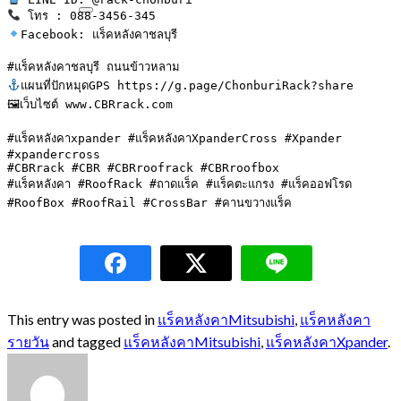
Facebook: แร็คหลังคาชลบุรี

แผนที่ปักหมุดGPS https://g.page/ChonburiRack?share

🖼เว็บไซต์ www.CBRrack.com

#แร็คหลังคาxpander #แร็คหลังคาXpanderCross #Xpander 
#xpandercross

#CBRrack #CBR #CBRroofrack #CBRroofbox

#แร็คหลังคา #RoofRack #ถาดแร็ค #แร็คตะแกรง #แร็คออฟโรด 
#RoofBox #RoofRail #CrossBar #คานขวางแร็ค
This entry was posted in
แร็คหลังคาMitsubishi
,
แร็คหลังคา
รายวัน
and tagged
แร็คหลังคาMitsubishi
,
แร็คหลังคาXpander
.