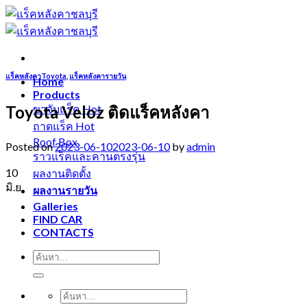
Skip
to
content
แร็คหลังคาToyota
,
แร็คหลังคารายวัน
Home
Products
Toyota Veloz ติดแร็คหลังคา
ขาจับแร็ค
ถาดแร็ค
Roof Box
Posted on
2023-06-10
2023-06-10
by
admin
ราวแร็คและคานตรงรุ่น
10
ผลงานติดตั้ง
มิ.ย.
ผลงานรายวัน
Galleries
FIND CAR
CONTACTS