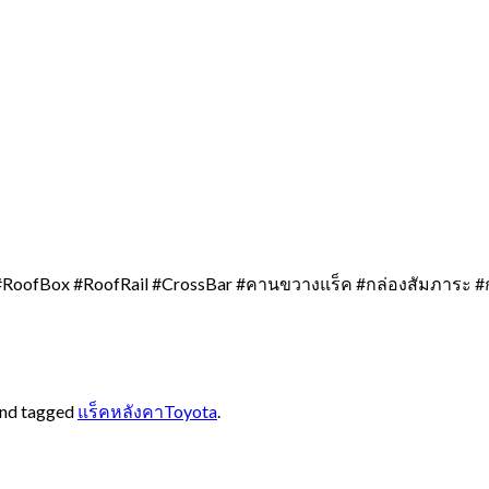
RoofBox #RoofRail #CrossBar #คานขวางแร็ค #กล่องสัมภาระ #
nd tagged
แร็คหลังคาToyota
.