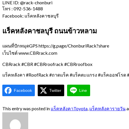
LINE ID: @rack-chonburi
โทร : 092-536-1488
Facebook: แร็คหลังคาชลบุรี
แร็คหลังคาชลบุรี ถนนข้าวหลาม
แผนที่ปักหมุดGPS https://g.page/ChonburiRack?share
เว็บไซต์ www.CBRrack.com
CBRrack #CBR #CBRroofrack #CBRroofbox
แร็คหลังคา #RoofRack #ถาดแร็ค #แร็คตะแกรง #แร็คออฟโรด #
Facebook
Twitter
Line
This entry was posted in
แร็คหลังคาToyota
,
แร็คหลังคารายวัน
a