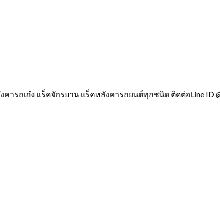
ังคารถเก๋ง แร็คจักรยาน แร็คหลังคารถยนต์ทุกชนิด ติดต่อLine ID 