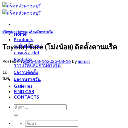
Skip
to
content
แร็คหลังคาToyota
,
แร็คหลังคารายวัน
Home
Products
Toyota Hiace (โม่งน้อย) ติดตั้งคานแร็ค
ขาจับแร็ค
ถาดแร็ค
Roof Box
Posted on
2023-08-16
2023-08-16
by
admin
ราวแร็คและคานตรงรุ่น
16
ผลงานติดตั้ง
ส.ค.
ผลงานรายวัน
Galleries
FIND CAR
CONTACTS