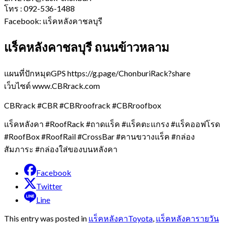
โทร : 092-536-1488
Facebook: แร็คหลังคาชลบุรี
แร็คหลังคาชลบุรี ถนนข้าวหลาม
แผนที่ปักหมุดGPS https://g.page/ChonburiRack?share
เว็บไซต์ www.CBRrack.com
CBRrack #CBR #CBRroofrack #CBRroofbox
แร็คหลังคา #RoofRack #ถาดแร็ค #แร็คตะแกรง #แร็คออฟโรด
#RoofBox #RoofRail #CrossBar #คานขวางแร็ค #กล่อง
สัมภาระ #กล่องใส่ของบนหลังคา
Facebook
Twitter
Line
This entry was posted in
แร็คหลังคาToyota
,
แร็คหลังคารายวัน