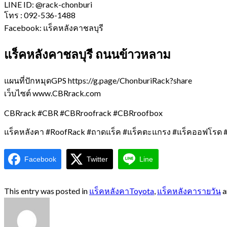
LINE ID: @rack-chonburi
โทร : 092-536-1488
Facebook: แร็คหลังคาชลบุรี
แร็คหลังคาชลบุรี ถนนข้าวหลาม
แผนที่ปักหมุดGPS https://g.page/ChonburiRack?share
เว็บไซต์ www.CBRrack.com
CBRrack #CBR #CBRroofrack #CBRroofbox
แร็คหลังคา #RoofRack #ถาดแร็ค #แร็คตะแกรง #แร็คออฟโรด #
Facebook
Twitter
Line
This entry was posted in
แร็คหลังคาToyota
,
แร็คหลังคารายวัน
a