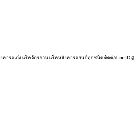
ังคารถเก๋ง แร็คจักรยาน แร็คหลังคารถยนต์ทุกชนิด ติดต่อLine ID 