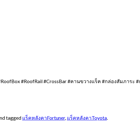
RoofBox #RoofRail #CrossBar #คานขวางแร็ค #กล่องสัมภาระ #
nd tagged
แร็คหลังคาFortuner
,
แร็คหลังคาToyota
.