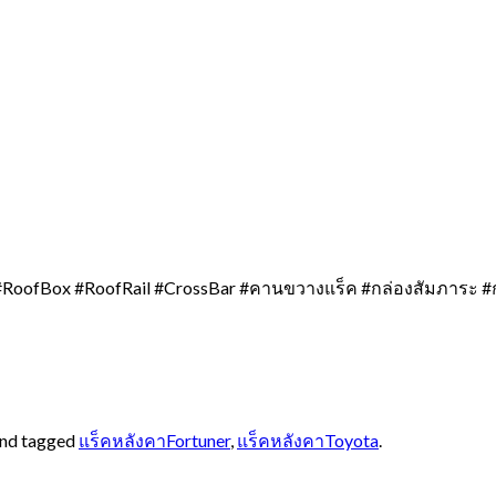
RoofBox #RoofRail #CrossBar #คานขวางแร็ค #กล่องสัมภาระ #
nd tagged
แร็คหลังคาFortuner
,
แร็คหลังคาToyota
.