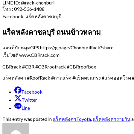
LINE ID: @rack-chonburi
โทร : 092-536-1488
Facebook: แร็คหลังคาชลบุรี
แร็คหลังคาชลบุรี ถนนข้าวหลาม
แผนที่ปักหมุดGPS https://g.page/ChonburiRack?share
เว็บไซต์ www.CBRrack.com
CBRrack #CBR #CBRroofrack #CBRroofbox
แร็คหลังคา #RoofRack #ถาดแร็ค #แร็คตะแกรง #แร็คออฟโรด #
Facebook
Twitter
Line
This entry was posted in
แร็คหลังคาToyota
,
แร็คหลังคารายวัน
a