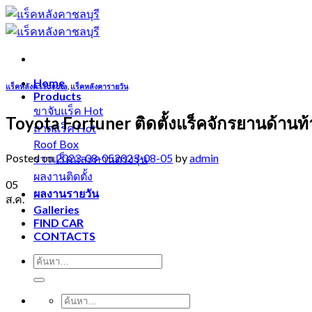
Skip
to
content
Home
แร็คหลังคาToyota
,
แร็คหลังคารายวัน
Products
ขาจับแร็ค
Toyota Fortuner ติดตั้งแร็คจักรยานด้านท
ถาดแร็ค
Roof Box
Posted on
2023-08-05
2023-08-05
by
admin
ราวแร็คและคานตรงรุ่น
ผลงานติดตั้ง
05
ผลงานรายวัน
ส.ค.
Galleries
FIND CAR
CONTACTS