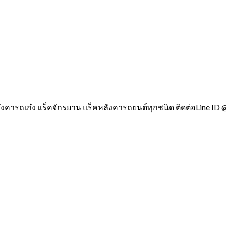
ังคารถเก๋ง แร็คจักรยาน แร็คหลังคารถยนต์ทุกชนิด ติดต่อLine ID 