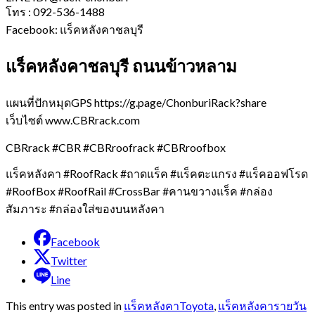
โทร : 092-536-1488
Facebook: แร็คหลังคาชลบุรี
แร็คหลังคาชลบุรี ถนนข้าวหลาม
แผนที่ปักหมุดGPS https://g.page/ChonburiRack?share
เว็บไซต์ www.CBRrack.com
CBRrack #CBR #CBRroofrack #CBRroofbox
แร็คหลังคา #RoofRack #ถาดแร็ค #แร็คตะแกรง #แร็คออฟโรด
#RoofBox #RoofRail #CrossBar #คานขวางแร็ค #กล่อง
สัมภาระ #กล่องใส่ของบนหลังคา
Facebook
Twitter
Line
This entry was posted in
แร็คหลังคาToyota
,
แร็คหลังคารายวัน