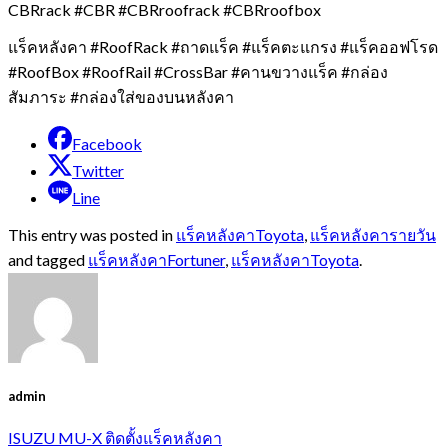
CBRrack #CBR #CBRroofrack #CBRroofbox
แร็คหลังคา #RoofRack #ถาดแร็ค #แร็คตะแกรง #แร็คออฟโรด
#RoofBox #RoofRail #CrossBar #คานขวางแร็ค #กล่อง
สัมภาระ #กล่องใส่ของบนหลังคา
Facebook
Twitter
Line
This entry was posted in
แร็คหลังคาToyota
,
แร็คหลังคารายวัน
and tagged
แร็คหลังคาFortuner
,
แร็คหลังคาToyota
.
admin
ISUZU MU-X ติดตั้งแร็คหลังคา