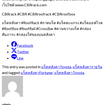
เว็บไซต์ www.CBRrack.com
CBRrack #CBR #CBRroofrack #CBRroofbox
แร็คหลังคา #RoofRack #ถาดแร็ค #แร็คตะแกรง #แร็คออฟโรด
#RoofBox #RoofRail #CrossBar #คานขวางแร็ค #กล่อง
สัมภาระ #กล่องใส่ของบนหลังคา
Facebook
Twitter
Line
This entry was posted in
แร็คหลังคาToyota
,
แร็คหลังคารายวัน
and tagged
แร็คหลังคาFortuner
,
แร็คหลังคาToyota
.
admin