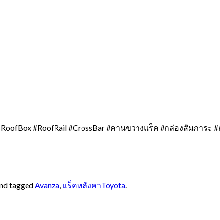
RoofBox #RoofRail #CrossBar #คานขวางแร็ค #กล่องสัมภาระ #
nd tagged
Avanza
,
แร็คหลังคาToyota
.