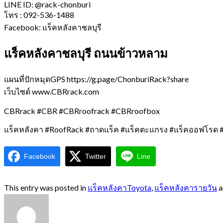
LINE ID: @rack-chonburi
โทร : 092-536-1488
Facebook: แร็คหลังคาชลบุรี
แร็คหลังคาชลบุรี ถนนข้าวหลาม
แผนที่ปักหมุดGPS https://g.page/ChonburiRack?share
เว็บไซต์ www.CBRrack.com
CBRrack #CBR #CBRroofrack #CBRroofbox
แร็คหลังคา #RoofRack #ถาดแร็ค #แร็คตะแกรง #แร็คออฟโรด #
Facebook
Twitter
Line
This entry was posted in
แร็คหลังคาToyota
,
แร็คหลังคารายวัน
a