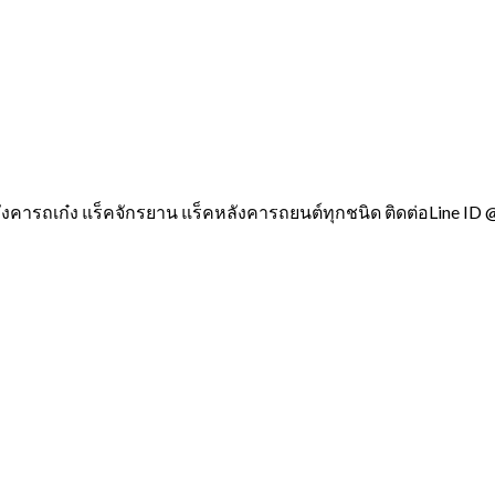
ังคารถเก๋ง แร็คจักรยาน แร็คหลังคารถยนต์ทุกชนิด ติดต่อLine ID 