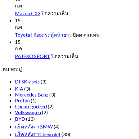
EVEREST
ก.ค.
NEXT
บน
Mazda CX3
ปิดความเห็น
GEN
Mazda
15
CX3
ก.ค.
บน
Toyota Hiace รถตู้หน้ายาว
ปิดความเห็น
Toyota
15
Hiace
ก.ค.
รถ
บน
PAJERO SPORT
ปิดความเห็น
ตู้
PAJERO
หมวดหมู่
SPORT
หน้า
ยาว
DFSK ตงฟง
(3)
KIA
(3)
Mercedes Benz
(3)
Proton
(1)
Uncategorized
(2)
Volkswagen
(2)
ฺBYD
(13)
แร็คหลังคาBMW
(4)
แร็คหลังคาChevrolet
(30)