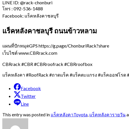
LINE ID: @rack-chonburi
โทร : 092-536-1488
Facebook: แร็คหลังคาชลบุรี
แร็คหลังคาชลบุรี ถนนข้าวหลาม
แผนที่ปักหมุดGPS https://g.page/ChonburiRack?share
เว็บไซต์ www.CBRrack.com
CBRrack #CBR #CBRroofrack #CBRroofbox
แร็คหลังคา #RoofRack #ถาดแร็ค #แร็คตะแกรง #แร็คออฟโรด #
Facebook
Twitter
Line
This entry was posted in
แร็คหลังคาToyota
,
แร็คหลังคารายวัน
a