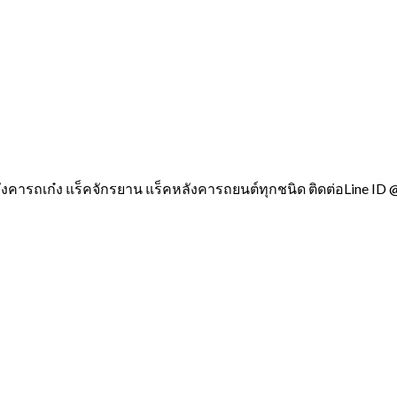
ังคารถเก๋ง แร็คจักรยาน แร็คหลังคารถยนต์ทุกชนิด ติดต่อLine ID 