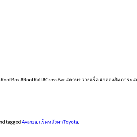
RoofBox #RoofRail #CrossBar #คานขวางแร็ค #กล่องสัมภาระ #
nd tagged
Avanza
,
แร็คหลังคาToyota
.