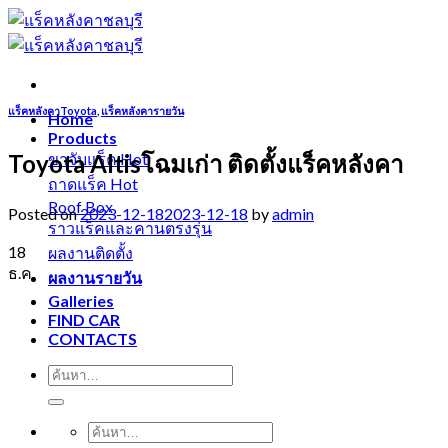
Skip
to
content
แร็คหลังคาToyota
,
แร็คหลังคารายวัน
Home
Products
Toyota Altisโฉมเก่า ติดตั้งแร็คหลังคา
ขาจับแร็ค
ถาดแร็ค
Roof Box
Posted on
2023-12-18
2023-12-18
by
admin
ราวแร็คและคานตรงรุ่น
18
ผลงานติดตั้ง
ธ.ค.
ผลงานรายวัน
Galleries
FIND CAR
CONTACTS