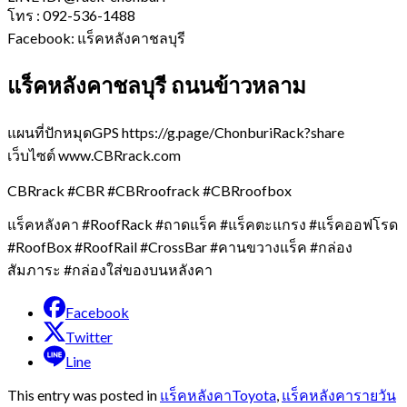
โทร : 092-536-1488
Facebook: แร็คหลังคาชลบุรี
แร็คหลังคาชลบุรี ถนนข้าวหลาม
แผนที่ปักหมุดGPS https://g.page/ChonburiRack?share
เว็บไซต์ www.CBRrack.com
CBRrack #CBR #CBRroofrack #CBRroofbox
แร็คหลังคา #RoofRack #ถาดแร็ค #แร็คตะแกรง #แร็คออฟโรด
#RoofBox #RoofRail #CrossBar #คานขวางแร็ค #กล่อง
สัมภาระ #กล่องใส่ของบนหลังคา
Facebook
Twitter
Line
This entry was posted in
แร็คหลังคาToyota
,
แร็คหลังคารายวัน