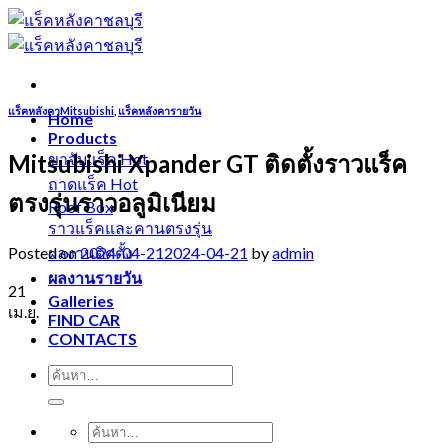
Skip
to
content
แร็คหลังคาMitsubishi
,
แร็คหลังคารายวัน
Home
Products
Mitsubishi Xpander GT ติดตั้งราวแร็ค
ขาจับแร็ค
ถาดแร็ค
ตรงรุ่นราวอลูมิเนียม
Roof Box
ราวแร็คและคานตรงรุ่น
Posted on
2024-04-21
2024-04-21
by
admin
ผลงานติดตั้ง
ผลงานรายวัน
21
Galleries
เม.ย.
FIND CAR
CONTACTS