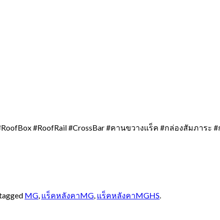
RoofBox #RoofRail #CrossBar #คานขวางแร็ค #กล่องสัมภาระ #
 tagged
MG
,
แร็คหลังคาMG
,
แร็คหลังคาMGHS
.