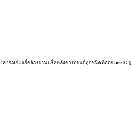
ังคารถเก๋ง แร็คจักรยาน แร็คหลังคารถยนต์ทุกชนิด ติดต่อLine ID 