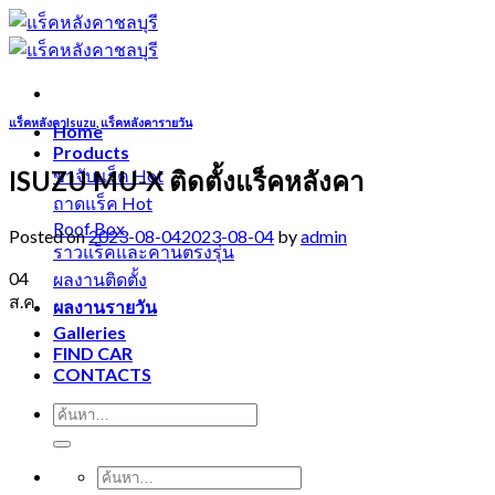
Skip
to
content
แร็คหลังคาIsuzu
,
แร็คหลังคารายวัน
Home
Products
ISUZU MU-X ติดตั้งแร็คหลังคา
ขาจับแร็ค
ถาดแร็ค
Roof Box
Posted on
2023-08-04
2023-08-04
by
admin
ราวแร็คและคานตรงรุ่น
04
ผลงานติดตั้ง
ส.ค.
ผลงานรายวัน
Galleries
FIND CAR
CONTACTS