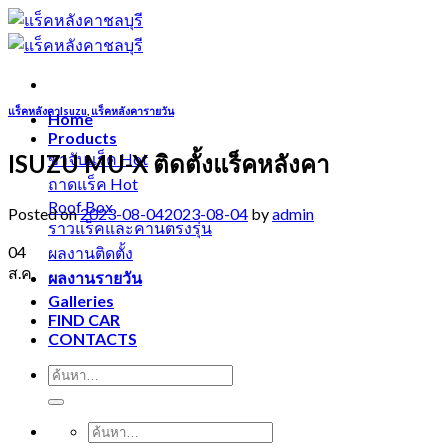
Skip
to
content
แร็คหลังคาIsuzu
,
แร็คหลังคารายวัน
Home
Products
ISUZU MU-X ติดตั้งแร็คหลังคา
ขาจับแร็ค
ถาดแร็ค
Roof Box
Posted on
2023-08-04
2023-08-04
by
admin
ราวแร็คและคานตรงรุ่น
04
ผลงานติดตั้ง
ส.ค.
ผลงานรายวัน
Galleries
FIND CAR
CONTACTS