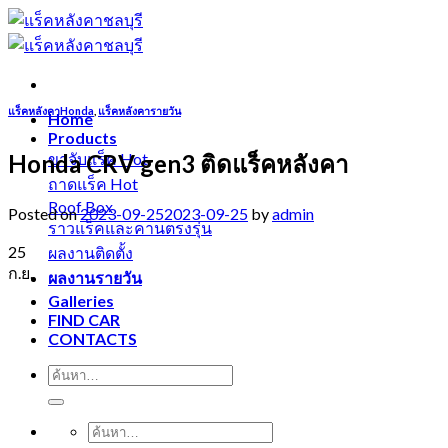
Skip
to
content
แร็คหลังคาHonda
,
แร็คหลังคารายวัน
Home
Products
Honda CRV gen3 ติดแร็คหลังคา
ขาจับแร็ค
ถาดแร็ค
Roof Box
Posted on
2023-09-25
2023-09-25
by
admin
ราวแร็คและคานตรงรุ่น
25
ผลงานติดตั้ง
ก.ย.
ผลงานรายวัน
Galleries
FIND CAR
CONTACTS