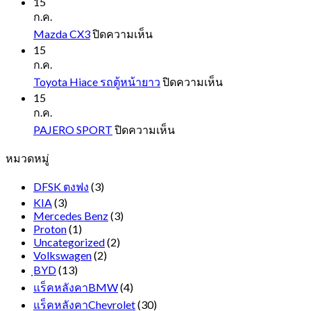
FORD
15
EVEREST
ก.ค.
NEXT
บน
Mazda CX3
ปิดความเห็น
GEN
Mazda
15
CX3
ก.ค.
บน
Toyota Hiace รถตู้หน้ายาว
ปิดความเห็น
Toyota
15
Hiace
ก.ค.
รถ
บน
PAJERO SPORT
ปิดความเห็น
ตู้
PAJERO
หมวดหมู่
SPORT
หน้า
ยาว
DFSK ตงฟง
(3)
KIA
(3)
Mercedes Benz
(3)
Proton
(1)
Uncategorized
(2)
Volkswagen
(2)
ฺBYD
(13)
แร็คหลังคาBMW
(4)
แร็คหลังคาChevrolet
(30)