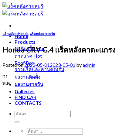
Skip
to
content
แร็คหลังคาHonda
,
แร็คหลังคารายวัน
Home
Products
Honda CRV G.4 แร็คหลังคาตะแกรง
ขาจับแร็ค
ถาดแร็ค
Roof Box
Posted on
2023-05-01
2023-05-01
by
admin
ราวแร็คและคานตรงรุ่น
01
ผลงานติดตั้ง
พ.ค.
ผลงานรายวัน
Galleries
FIND CAR
CONTACTS