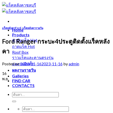
Skip
to
content
แร็คหลังคาFord
,
แร็คหลังคารายวัน
Home
Products
Ford Ranger กระบะ4ประตูติดตั้งแร็คหลัง
ขาจับแร็ค
ถาดแร็ค
คา
Roof Box
ราวแร็คและคานตรงรุ่น
Posted on
2023-11-16
2023-11-16
by
admin
ผลงานติดตั้ง
ผลงานรายวัน
16
Galleries
พ.ย.
FIND CAR
CONTACTS