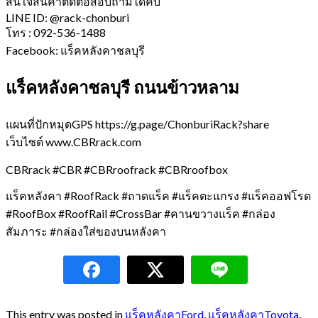
สนใจสินค้าติดต่อสอบถามได้คับ
LINE ID: @rack-chonburi
โทร : 092-536-1488
Facebook: แร็คหลังคาชลบุรี
แร็คหลังคาชลบุรี ถนนข้าวหลาม
แผนที่ปักหมุดGPS https://g.page/ChonburiRack?share
เว็บไซต์ www.CBRrack.com
CBRrack #CBR #CBRroofrack #CBRroofbox
แร็คหลังคา #RoofRack #ถาดแร็ค #แร็คตะแกรง #แร็คออฟโรด
#RoofBox #RoofRail #CrossBar #คานขวางแร็ค #กล่อง
สัมภาระ #กล่องใส่ของบนหลังคา
This entry was posted in
แร็คหลังคาFord
,
แร็คหลังคาToyota
,