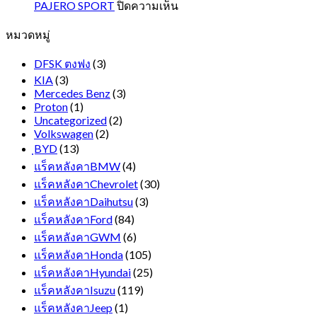
รถ
บน
PAJERO SPORT
ปิดความเห็น
ตู้
PAJERO
หมวดหมู่
SPORT
หน้า
ยาว
DFSK ตงฟง
(3)
KIA
(3)
Mercedes Benz
(3)
Proton
(1)
Uncategorized
(2)
Volkswagen
(2)
ฺBYD
(13)
แร็คหลังคาBMW
(4)
แร็คหลังคาChevrolet
(30)
แร็คหลังคาDaihutsu
(3)
แร็คหลังคาFord
(84)
แร็คหลังคาGWM
(6)
แร็คหลังคาHonda
(105)
แร็คหลังคาHyundai
(25)
แร็คหลังคาIsuzu
(119)
แร็คหลังคาJeep
(1)