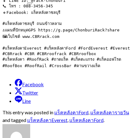
📱 LINE ID: @rack-chonburi

📞 โทร : 088-3456-345

🔹Facebook: แร็คหลังคาชลบุรี

#แร็คหลังคาชลบุรี ถนนข้าวหลาม

⚓️แผนที่ปักหมุดGPS https://g.page/ChonburiRack?share

🖼เว็บไซต์ www.CBRrack.com

#แร็คหลังคาEverest #แร็คหลังคาFord #FordEverest #Everest

#CBRrack #CBR #CBRroofrack #CBRroofbox

#แร็คหลังคา #RoofRack #ถาดแร็ค #แร็คตะแกรง #แร็คออฟโรด 
#RoofBox #RoofRail #CrossBar #คานขวางแร็ค
Facebook
Twitter
Line
This entry was posted in
แร็คหลังคาFord
,
แร็คหลังคารายวัน
and tagged
แร็คหลังคาEverest
,
แร็คหลังคาFord
.