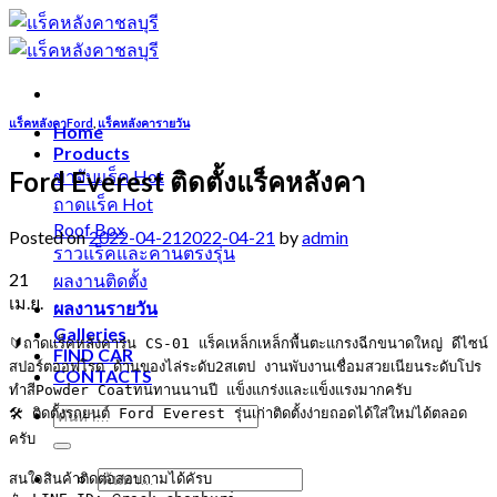
Skip
to
content
แร็คหลังคาFord
,
แร็คหลังคารายวัน
Home
Products
Ford Everest ติดตั้งแร็คหลังคา
ขาจับแร็ค
ถาดแร็ค
Roof Box
Posted on
2022-04-21
2022-04-21
by
admin
ราวแร็คและคานตรงรุ่น
21
ผลงานติดตั้ง
เม.ย.
ผลงานรายวัน
Galleries
🔰ถาดแร็คหลังคารุ่น CS-01 แร็คเหล็กเหล็กพื้นตะแกรงฉีกขนาดใหญ่ ดีไซน์
FIND CAR
สปอร์ตออฟโรด ด้านของไล่ระดับ2สเตป งานพับงานเชื่อมสวยเนียนระดับโปร 
CONTACTS
ทำสีPowder Coatทนทานนานปี แข็งแกร่งและแข็งแรงมากครับ

🛠 ติดตั้งรถยนต์ Ford Everest รุ่นเก่าติดตั้งง่ายถอดได้ใส่ใหม่ได้ตลอด
ครับ

สนใจสินค้าติดต่อสอบถามได้คัรบ
