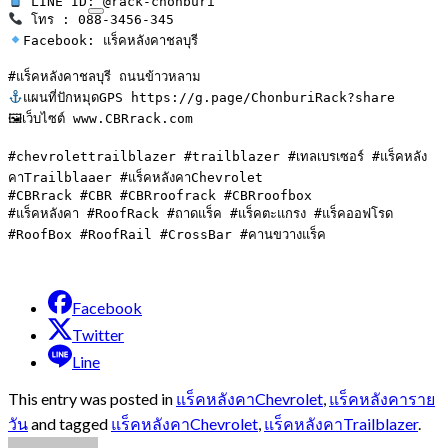
Facebook: แร็คหลังคาชลบุรี

แผนที่ปักหมุดGPS https://g.page/ChonburiRack?share

🖼เว็บไซต์ www.CBRrack.com

#chevrolettrailblazer #trailblazer #เทลเบรเซอร์ #แร็คหลัง
คาTrailblaaer #แร็คหลังคาChevrolet

#CBRrack #CBR #CBRroofrack #CBRroofbox

#แร็คหลังคา #RoofRack #ถาดแร็ค #แร็คตะแกรง #แร็คออฟโรด 
#RoofBox #RoofRail #CrossBar #คานขวางแร็ค
Facebook
Twitter
Line
This entry was posted in
แร็คหลังคาChevrolet
,
แร็คหลังคาราย
วัน
and tagged
แร็คหลังคาChevrolet
,
แร็คหลังคาTrailblazer
.