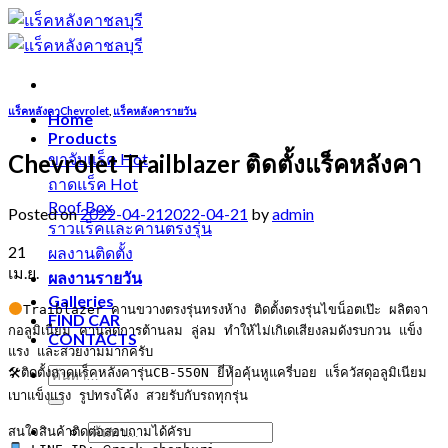
Skip
to
content
แร็คหลังคาChevrolet
,
แร็คหลังคารายวัน
Home
Products
Chevrolet Trailblazer ติดตั้งแร็คหลังคา
ขาจับแร็ค
ถาดแร็ค
Roof Box
Posted on
2022-04-21
2022-04-21
by
admin
ราวแร็คและคานตรงรุ่น
21
ผลงานติดตั้ง
เม.ย.
ผลงานรายวัน
Galleries
Traiblazer คานขวางตรงรุ่นทรงห้าง ติดตั้งตรงรุ่นไขน็อตเป๊ะ ผลิตจา
FIND CAR
กอลูมิเนียม คานลดการต้านลม ลู่ลม ทำให้ไม่เกิเดเสียงลมดังรบกวน แข็ง
CONTACTS
แรง และสวยงามมากครับ

🛠ติดตั้งถาดแร็คหลังคารุ่นCB-550N ยี่ห้อคุ้นหูแครี่บอย แร็ควัสดุอลูมิเนียม
เบาแข็งแรง รูปทรงโค้ง สวยรับกับรถทุกรุ่น
