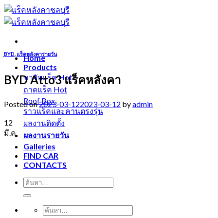
Skip
to
content
ฺBYD
,
แร็คหลังคารายวัน
Home
Products
BYD Atto3 แร็คหลังคา
ขาจับแร็ค
ถาดแร็ค
Roof Box
Posted on
2023-03-12
2023-03-12
by
admin
ราวแร็คและคานตรงรุ่น
12
ผลงานติดตั้ง
มี.ค.
ผลงานรายวัน
Galleries
FIND CAR
CONTACTS