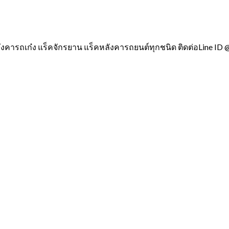
ังคารถเก๋ง แร็คจักรยาน แร็คหลังคารถยนต์ทุกชนิด ติดต่อLine ID 