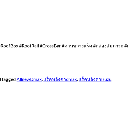
RoofBox #RoofRail #CrossBar #คานขวางแร็ค #กล่องสัมภาระ #
 tagged
AllnewDmax
,
แร็คหลังคาdmax
,
แร็คหลังคาIsuzu
.