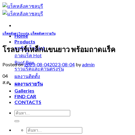
Skip
to
content
แร็คหลังคาToyota
,
แร็คหลังคารายวัน
Home
Products
โรลบาร์เหล็กแขนยาว พร้อมถาดแร็ค
ขาจับแร็ค
ถาดแร็ค
Roof Box
Posted on
2023-08-04
2023-08-04
by
admin
ราวแร็คและคานตรงรุ่น
04
ผลงานติดตั้ง
ส.ค.
ผลงานรายวัน
Galleries
FIND CAR
CONTACTS