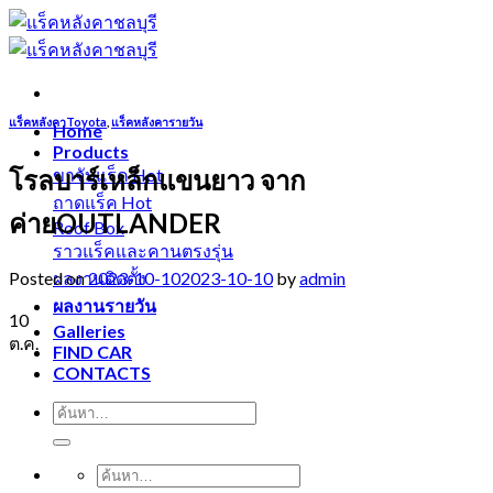
Skip
to
content
แร็คหลังคาToyota
,
แร็คหลังคารายวัน
Home
Products
โรลบาร์เหล็กแขนยาว จาก
ขาจับแร็ค
ถาดแร็ค
ค่ายOUTLANDER
Roof Box
ราวแร็คและคานตรงรุ่น
Posted on
2023-10-10
2023-10-10
by
admin
ผลงานติดตั้ง
ผลงานรายวัน
10
Galleries
ต.ค.
FIND CAR
CONTACTS