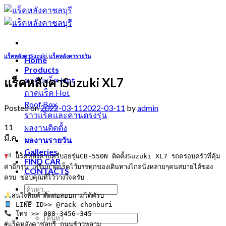
Skip
to
content
แร็คหลังคาSuzuki
,
แร็คหลังคารายวัน
Home
Products
แร็คหลังคาSuzuki XL7
ขาจับแร็ค
ถาดแร็ค
Roof Box
Posted on
2022-03-11
2022-03-11
by
admin
ราวแร็คและคานตรงรุ่น
11
ผลงานติดตั้ง
มี.ค.
ผลงานรายวัน
Galleries
 แร็คหลังคาแครี่บอยรุ่นCB-550N ติดตั้งSuzuki XL7 รถครอบครัวที่คุ้ม
FIND CAR
ค่าอีกรุ่น เสริมถาดแร็คไว้บรรทุกของเดินทางไกลนั่งหลายๆคนสบายได้ของ
CONTACTS
ครบ ขอบคุณที่ไว้วางใจครับ

 โทร >> 088-3456-345

#แร็คหลังคาชลบุรี ถนนข้าวหลาม
