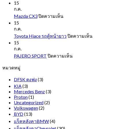
FORD
15
EVEREST
ก.ค.
NEXT
บน
Mazda CX3
ปิดความเห็น
GEN
Mazda
15
CX3
ก.ค.
บน
Toyota Hiace รถตู้หน้ายาว
ปิดความเห็น
Toyota
15
Hiace
ก.ค.
รถ
บน
PAJERO SPORT
ปิดความเห็น
ตู้
PAJERO
หมวดหมู่
SPORT
หน้า
ยาว
DFSK ตงฟง
(3)
KIA
(3)
Mercedes Benz
(3)
Proton
(1)
Uncategorized
(2)
Volkswagen
(2)
ฺBYD
(13)
แร็คหลังคาBMW
(4)
แร็คหลังคาChevrolet
(30)