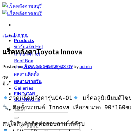
Skip
to
content
Home
แร็คหลังคาToyota
Products
ขาจับแร็ค
แร็คหลังคาToyota Innova
ถาดแร็ค
Roof Box
Posted on
2022-03-09
2022-03-09
by
admin
ราวแร็คและคานตรงรุ่น
ผลงานติดตั้ง
09
ผลงานรายวัน
มี.ค.
Galleries
FIND CAR
ถาดแร็คหลังคารุ่นCA-01
CONTACTS
 ติดตั้งรถยนต์ Innova เลือกขนาด 90*160ซม