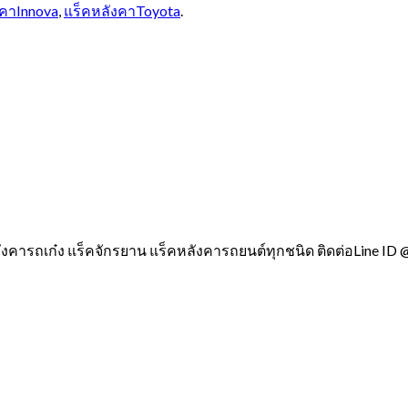
งคาInnova
,
แร็คหลังคาToyota
.
ังคารถเก๋ง แร็คจักรยาน แร็คหลังคารถยนต์ทุกชนิด ติดต่อLine ID 