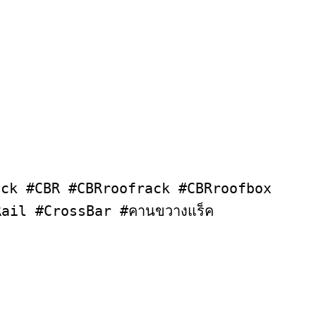
rack #CBR #CBRroofrack #CBRroofbox 
Rail #CrossBar #คานขวางแร็ค