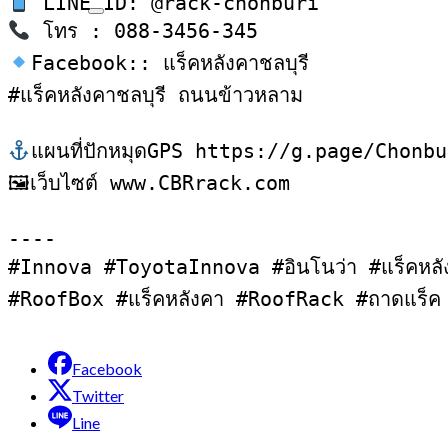
Facebook:: แร็คหลังคาชลบุรี

#แร็คหลังคาชลบุรี ถนนข้าวหลาม

แผนที่ปักหมุดGPS https://g.page/Chonb
🖼เว็บไซต์ www.CBRrack.com

----

#Innova #ToyotaInnova #อินโนว่า #แร็คหล
#RoofBox #แร็คหลังคา #RoofRack #ถาดแร็
Facebook
Twitter
Line