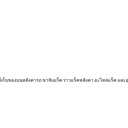
 ที่เก็บของบนหลังคารถ ขาจับแร็ค ราวแร็คหลังคา อะไหล่แร็ค และ