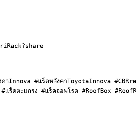
uriRack?share

ังคาInnova #แร็คหลังคาToyotaInnova #CBR
ค #แร็คตะแกรง #แร็คออฟโรด #RoofBox #Roof