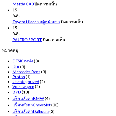
NEXT
บน
Mazda CX3
ปิดความเห็น
GEN
Mazda
15
CX3
ก.ค.
บน
Toyota Hiace รถตู้หน้ายาว
ปิดความเห็น
Toyota
15
Hiace
ก.ค.
รถ
บน
PAJERO SPORT
ปิดความเห็น
ตู้
PAJERO
หมวดหมู่
SPORT
หน้า
ยาว
DFSK ตงฟง
(3)
KIA
(3)
Mercedes Benz
(3)
Proton
(1)
Uncategorized
(2)
Volkswagen
(2)
ฺBYD
(13)
แร็คหลังคาBMW
(4)
แร็คหลังคาChevrolet
(30)
แร็คหลังคาDaihutsu
(3)