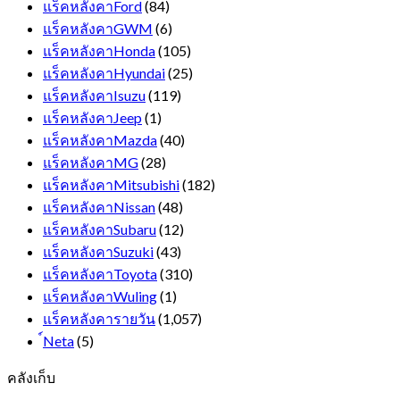
แร็คหลังคาFord
(84)
แร็คหลังคาGWM
(6)
แร็คหลังคาHonda
(105)
แร็คหลังคาHyundai
(25)
แร็คหลังคาIsuzu
(119)
แร็คหลังคาJeep
(1)
แร็คหลังคาMazda
(40)
แร็คหลังคาMG
(28)
แร็คหลังคาMitsubishi
(182)
แร็คหลังคาNissan
(48)
แร็คหลังคาSubaru
(12)
แร็คหลังคาSuzuki
(43)
แร็คหลังคาToyota
(310)
แร็คหลังคาWuling
(1)
แร็คหลังคารายวัน
(1,057)
์Neta
(5)
คลังเก็บ