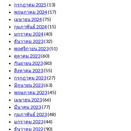
กรกฎาคม 2025
(13)
พฤษภาคม 2024
(17)
เมษายน 2024
(75)
กุมภาพันธ์ 2024
(15)
มกราคม 2024
(40)
ธันวาคม 2023
(32)
พฤศจิกายน 2023
(51)
ตุลาคม 2023
(60)
กันยายน 2023
(80)
สิงหาคม 2023
(55)
กรกฎาคม 2023
(27)
มิถุนายน 2023
(63)
พฤษภาคม 2023
(45)
เมษายน 2023
(66)
มีนาคม 2023
(77)
กุมภาพันธ์ 2023
(48)
มกราคม 2023
(44)
ธันวาคม 2022
(90)