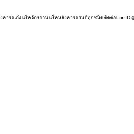
ังคารถเก๋ง แร็คจักรยาน แร็คหลังคารถยนต์ทุกชนิด ติดต่อLine ID 