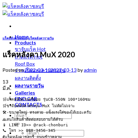
Skip
to
content
Home
แร็คหลังคาIsuzu
,
แร็คหลังคารายวัน
Products
ขาจับแร็ค
แร็คหลังคา MuX 2020
ถาดแร็ค
Roof Box
Posted on
2022-03-13
2022-03-13
by
admin
ราวแร็คและคานตรงรุ่น
ผลงานติดตั้ง
13
ผลงานรายวัน
มี.ค.
Galleries
FIND CAR
🛒แร็คหลังคาแครี่บอย รุ่นCB-550N 100*160ซม

CONTACTS
🛒ขาจับหลังคาตรงรุ่น MuX ไม่ตัดไม่เจาะ

🛠-ขนาดใหญ่ ทรงสวย แข็งแรงใส่ของได้เยอะครับ

🙏สนใจสินค้าติดต่อสอบถามได้คัรบ

📱 LINE ID>> @rack-chonburi

📞 โทร >> 088-3456-345

#แร็คหลังคาชลบุรี ถนนข้าวหลาม
