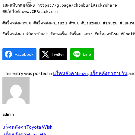
⚓️แผนที่ปักหมุดGPS https://g.page/ChonburiRack?share

🖼เว็บไซต์ www.CBRrack.com

#แร็คหลังคาMuX #แร็คหลังคาIsuzu #MuX #IsuzMuX #Isuzu #CBRr
----

#แร็คหลังคา #RoofRack #ถาดแร็ค #แร็คตะแกรง #แร็คออฟโรด #Roo
Facebook
Twitter
Line
This entry was posted in
แร็คหลังคาIsuzu
,
แร็คหลังคารายวัน
and
admin
แร็คหลังคาToyota Wish
แร็คหลังคาHaval H6