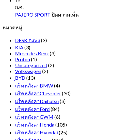
15
Hiace
ก.ค.
รถ
บน
PAJERO SPORT
ปิดความเห็น
ตู้
PAJERO
หมวดหมู่
SPORT
หน้า
ยาว
DFSK ตงฟง
(3)
KIA
(3)
Mercedes Benz
(3)
Proton
(1)
Uncategorized
(2)
Volkswagen
(2)
ฺBYD
(13)
แร็คหลังคาBMW
(4)
แร็คหลังคาChevrolet
(30)
แร็คหลังคาDaihutsu
(3)
แร็คหลังคาFord
(84)
แร็คหลังคาGWM
(6)
แร็คหลังคาHonda
(105)
แร็คหลังคาHyundai
(25)