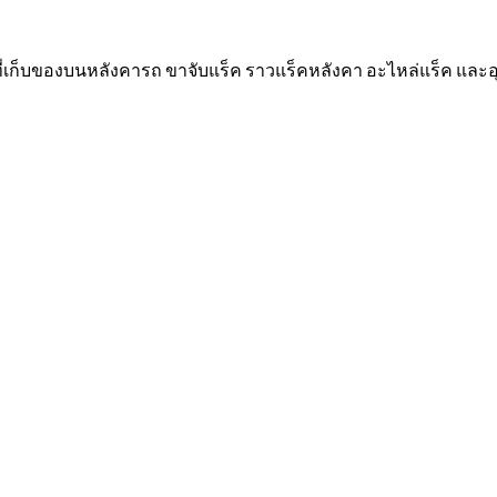
 ที่เก็บของบนหลังคารถ ขาจับแร็ค ราวแร็คหลังคา อะไหล่แร็ค และ