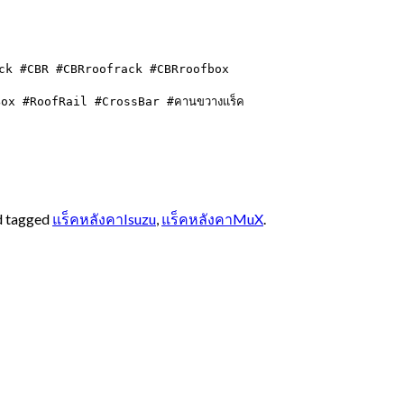
ack #CBR #CBRroofrack #CBRroofbox

fBox #RoofRail #CrossBar #คานขวางแร็ค
 tagged
แร็คหลังคาIsuzu
,
แร็คหลังคาMuX
.