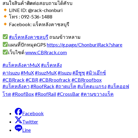
สนใจสินค้าติดต่อสอบถามได้คัรบ
LINE ID: @rack-chonburi
โทร : 092-536-1488
Facebook: แร็คหลังคาชลบุรี
#แร็คหลังคาชลบุรี
ถนนข้าวหลาม
แผนที่ปักหมุดGPS
https://g.page/ChonburiRack?share
เว็บไซต์
www.CBRrack.com
#แร็คหลังคาMuX
#แร็คหลัง
คาIsuzu
#MuX
#IsuzMuX
#Isuzu
#อีซูซุ
#มิวเอ๊กซ์
#CBRrack
#CBR
#CBRroofrack
#CBRroofbox
#แร็คหลังคา
#RoofRack
#ถาดแร็ค
#แร็คตะแกรง
#แร็คออฟ
โรด
#RoofBox
#RoofRail
#CrossBar
#คานขวางแร็ค
Facebook
Twitter
Line