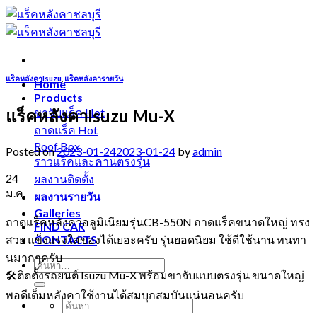
Skip
to
content
แร็คหลังคาIsuzu
,
แร็คหลังคารายวัน
Home
Products
แร็คหลังคาIsuzu Mu-X
ขาจับแร็ค
ถาดแร็ค
Roof Box
Posted on
2023-01-24
2023-01-24
by
admin
ราวแร็คและคานตรงรุ่น
24
ผลงานติดตั้ง
ม.ค.
ผลงานรายวัน
Galleries
ถาดแร็คหลังคาอลูมิเนียมรุ่นCB-550N ถาดแร็คขนาดใหญ่ ทรง
FIND CAR
สวย แข็งแรงใส่ของได้เยอะครับ รุ่นยอดนิยม ใช้ดีใช้นาน ทนทา
CONTACTS
นมากๆครับ
🛠ติดตั้งรถยนต์ Isuzu Mu-X พร้อมขาจับแบบตรงรุ่น ขนาดใหญ่
พอดีเต็มหลังคาใช้งานได้สมบุกสมบันแน่นอนครับ