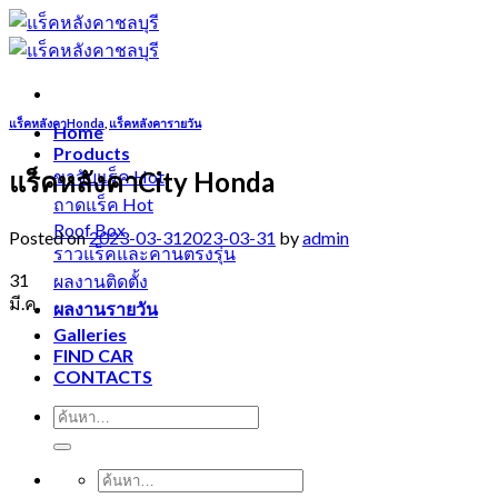
Skip
to
content
แร็คหลังคาHonda
,
แร็คหลังคารายวัน
Home
Products
แร็คหลังคาCity Honda
ขาจับแร็ค
ถาดแร็ค
Roof Box
Posted on
2023-03-31
2023-03-31
by
admin
ราวแร็คและคานตรงรุ่น
31
ผลงานติดตั้ง
มี.ค.
ผลงานรายวัน
Galleries
FIND CAR
CONTACTS