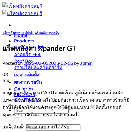
Skip
to
content
แร็คหลังคาMitsubishi
,
แร็คหลังคารายวัน
Home
Products
แร็คหลังคา Xpander GT
ขาจับแร็ค
ถาดแร็ค
Roof Box
Posted on
2023-02-03
2023-02-03
by
admin
ราวแร็คและคานตรงรุ่น
03
ผลงานติดตั้ง
ก.พ.
ผลงานรายวัน
Galleries
ถาดแร็คหลังคารุ่น CA-01ถาดแร็คอลูมิเนียมแข็งแรงน้ำหนัก
FIND CAR
เบาราคาเบาๆเดินทางไม่บ่อยต้องการแร็คราคาเบาๆทางร้านก็มี
CONTACTS
ตัวนี้ให้เลือกใช้งานคัรบ ถูกใจใช้คุ้มแน่นอน
ติดตั้งรถยนต์
Xpander ขาจับไม่เจาะรถ ใส่ง่ายถอดได้
สนใจสินค้าติดต่อสอบถามได้คัรบ