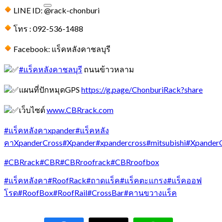
LINE ID: @rack-chonburi
โทร : 092-536-1488
Facebook: แร็คหลังคาชลบุรี
#แร็คหลังคาชลบุรี
ถนนข้าวหลาม
แผนที่ปักหมุดGPS
https://g.page/ChonburiRack?share
เว็บไซต์
www.CBRrack.com
#แร็คหลังคาxpander
#แร็คหลัง
คาXpanderCross
#Xpander
#xpandercross
#mitsubishi
#Xpander
#CBRrack
#CBR
#CBRroofrack
#CBRroofbox
#แร็คหลังคา
#RoofRack
#ถาดแร็ค
#แร็คตะแกรง
#แร็คออฟ
โรด
#RoofBox
#RoofRail
#CrossBar
#คานขวางแร็ค