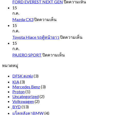
บน
FORD EVEREST NEXT GEN
ปิดความเห็น
FORD
15
EVEREST
ก.ค.
NEXT
บน
Mazda CX3
ปิดความเห็น
GEN
Mazda
15
CX3
ก.ค.
บน
Toyota Hiace รถตู้หน้ายาว
ปิดความเห็น
Toyota
15
Hiace
ก.ค.
รถ
บน
PAJERO SPORT
ปิดความเห็น
ตู้
PAJERO
หมวดหมู่
SPORT
หน้า
ยาว
DFSK ตงฟง
(3)
KIA
(3)
Mercedes Benz
(3)
Proton
(1)
Uncategorized
(2)
Volkswagen
(2)
ฺBYD
(13)
แร็คหลังคาBMW
(4)