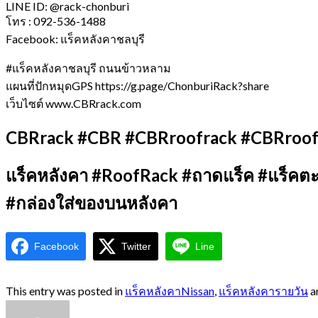
LINE ID: @rack-chonburi
โทร : 092-536-1488
Facebook: แร็คหลังคาชลบุรี
#แร็คหลังคาชลบุรี ถนนข้าวหลาม
แผนที่ปักหมุดGPS https://g.page/ChonburiRack?share
เว็บไซต์ www.CBRrack.com
CBRrack #CBR #CBRroofrack #CBRroo
แร็คหลังคา #RoofRack #ถาดแร็ค #แร็คต
#กล่องใส่ของบนหลังคา
Facebook
Twitter
Line
This entry was posted in
แร็คหลังคาNissan
,
แร็คหลังคารายวัน
a