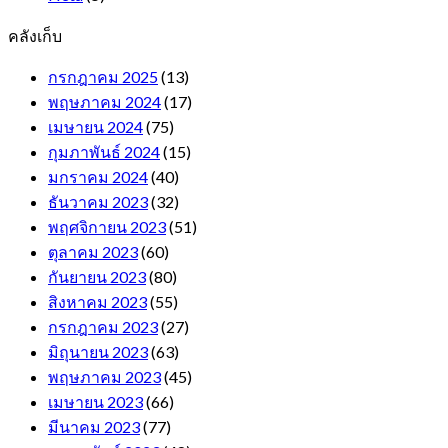
คลังเก็บ
กรกฎาคม 2025
(13)
พฤษภาคม 2024
(17)
เมษายน 2024
(75)
กุมภาพันธ์ 2024
(15)
มกราคม 2024
(40)
ธันวาคม 2023
(32)
พฤศจิกายน 2023
(51)
ตุลาคม 2023
(60)
กันยายน 2023
(80)
สิงหาคม 2023
(55)
กรกฎาคม 2023
(27)
มิถุนายน 2023
(63)
พฤษภาคม 2023
(45)
เมษายน 2023
(66)
มีนาคม 2023
(77)