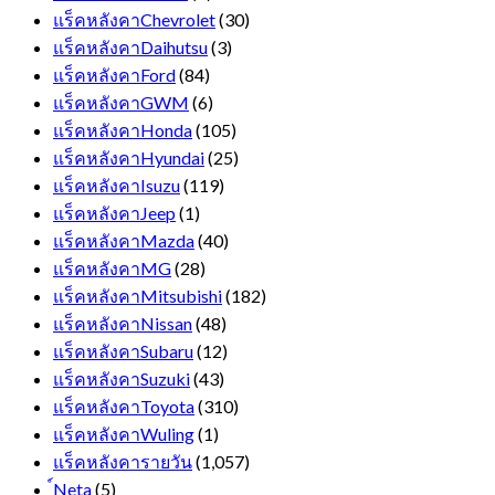
แร็คหลังคาChevrolet
(30)
แร็คหลังคาDaihutsu
(3)
แร็คหลังคาFord
(84)
แร็คหลังคาGWM
(6)
แร็คหลังคาHonda
(105)
แร็คหลังคาHyundai
(25)
แร็คหลังคาIsuzu
(119)
แร็คหลังคาJeep
(1)
แร็คหลังคาMazda
(40)
แร็คหลังคาMG
(28)
แร็คหลังคาMitsubishi
(182)
แร็คหลังคาNissan
(48)
แร็คหลังคาSubaru
(12)
แร็คหลังคาSuzuki
(43)
แร็คหลังคาToyota
(310)
แร็คหลังคาWuling
(1)
แร็คหลังคารายวัน
(1,057)
์Neta
(5)