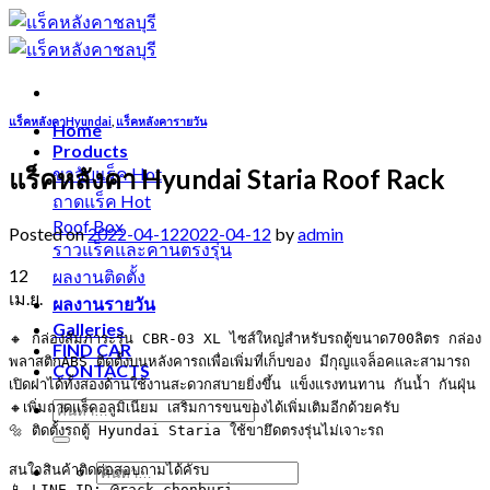
Skip
to
content
แร็คหลังคาHyundai
,
แร็คหลังคารายวัน
Home
Products
แร็คหลังคา Hyundai Staria Roof Rack
ขาจับแร็ค
ถาดแร็ค
Roof Box
Posted on
2022-04-12
2022-04-12
by
admin
ราวแร็คและคานตรงรุ่น
12
ผลงานติดตั้ง
เม.ย.
ผลงานรายวัน
Galleries
🔸 กล่องสัมภาระรุ่น CBR-03 XL ไซส์ใหญ่สำหรับรถตู้ขนาด700ลิตร กล่อง
FIND CAR
พลาสติกABS ติดตั้งบนหลังคารถเพื่อเพิ่มที่เก็บของ มีกุญแจล็อคและสามารถ
CONTACTS
เปิดฝาได้ทั้งสองด้านใช้งานสะดวกสบายยิ่งขึ้น แข็งแรงทนทาน กันน้ำ กันฝุ่น

🔸เพิ่มถาดแร็คอลูมิเนียม เสริมการขนของได้เพิ่มเติมอีกด้วยครับ

🔩 ติดตั้งรถตู้ Hyundai Staria ใช้ขายึดตรงรุ่นไม่เจาะรถ

สนใจสินค้าติดต่อสอบถามได้คัรบ

📱 LINE ID: @rack-chonburi
