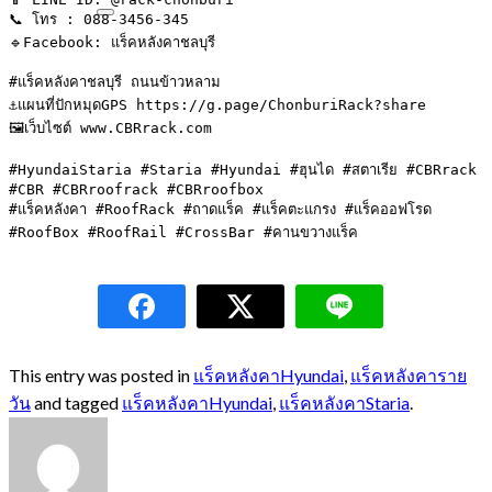
📞 โทร : 088-3456-345

🔹Facebook: แร็คหลังคาชลบุรี

#แร็คหลังคาชลบุรี ถนนข้าวหลาม

⚓️แผนที่ปักหมุดGPS https://g.page/ChonburiRack?share

🖼เว็บไซต์ www.CBRrack.com

#HyundaiStaria #Staria #Hyundai #ฮุนได #สตาเรีย #CBRrack 
#CBR #CBRroofrack #CBRroofbox

#แร็คหลังคา #RoofRack #ถาดแร็ค #แร็คตะแกรง #แร็คออฟโรด 
#RoofBox #RoofRail #CrossBar #คานขวางแร็ค
This entry was posted in
แร็คหลังคาHyundai
,
แร็คหลังคาราย
วัน
and tagged
แร็คหลังคาHyundai
,
แร็คหลังคาStaria
.