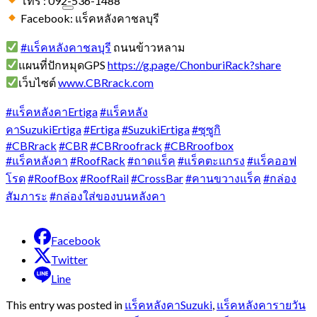
โทร : 092-536-1488
Facebook: แร็คหลังคาชลบุรี
#แร็คหลังคาชลบุรี
ถนนข้าวหลาม
แผนที่ปักหมุดGPS
https://g.page/ChonburiRack?share
เว็บไซต์
www.CBRrack.com
#แร็คหลังคาErtiga
#แร็คหลัง
คาSuzukiErtiga
#Ertiga
#SuzukiErtiga
#ซุซูกิ
#CBRrack
#CBR
#CBRroofrack
#CBRroofbox
#แร็คหลังคา
#RoofRack
#ถาดแร็ค
#แร็คตะแกรง
#แร็คออฟ
โรด
#RoofBox
#RoofRail
#CrossBar
#คานขวางแร็ค
#กล่อง
สัมภาระ
#กล่องใส่ของบนหลังคา
Facebook
Twitter
Line
This entry was posted in
แร็คหลังคาSuzuki
,
แร็คหลังคารายวัน