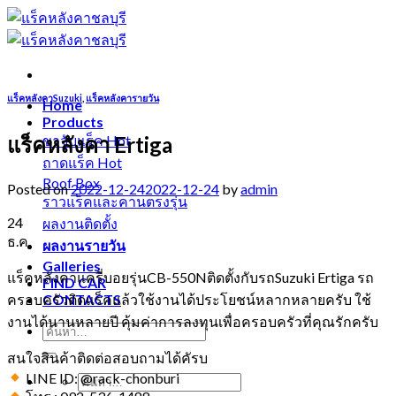
Skip
to
content
แร็คหลังคาSuzuki
,
แร็คหลังคารายวัน
Home
Products
แร็คหลังคา Ertiga
ขาจับแร็ค
ถาดแร็ค
Roof Box
Posted on
2022-12-24
2022-12-24
by
admin
ราวแร็คและคานตรงรุ่น
24
ผลงานติดตั้ง
ธ.ค.
ผลงานรายวัน
Galleries
แร็คหลังคาแครี่บอยรุ่นCB-550Nติดตั้งกับรถSuzuki Ertiga รถ
FIND CAR
ครอบครัวติดแร็คแล้วใช้งานได้ประโยชน์หลากหลายครับ ใช้
CONTACTS
งานได้นานหลายปี คุ้มค่าการลงทุนเพื่อครอบครัวที่คุณรักครับ
สนใจสินค้าติดต่อสอบถามได้คัรบ
LINE ID: @rack-chonburi