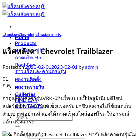
Skip
to
content
แร็คหลังคาChevrolet
,
แร็คหลังคารายวัน
Home
Products
แร็คหลังคา Chevrolet Trailblazer
ขาจับแร็ค
ถาดแร็ค
Roof Box
Posted on
2023-02-01
2023-02-01
by
admin
ราวแร็คและคานตรงรุ่น
01
ผลงานติดตั้ง
ก.พ.
ผลงานรายวัน
Galleries
ถาดแร็คหลังคารุ่นVRK-02 แร็คแบบแป็ปอลูมิเนียมดีไซน์
FIND CAR
สปอร์ตน้ำหนักเบาแต่แข็งแรงครับ ยกขึนลงง่ายไม่ใช้ถอดเก็บ
CONTACTS
ง่ายเบาๆพ่อบ้านทำเองได้ ถาดแร็คสไตล์ออฟโรด ให้อารมณ์
ดุดัน แข็งแกร่ง
ติดตั้งรถยนต์ Chevrolet Trailblazer ขาจับหลังคาตรงรุ่นไม่