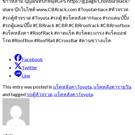
ข้าวหลาม 🟡แผนที่ปักหมุดGPS https://g.page/ChonburiRack?
share 🟡เว็บไซต์ www.CBRrack.com #ToyotaHiace #หัวจรวด
#รถตู้หัวจรวด #Toyota #รถตู้ #แร็คหลังคาHiace #รถแคมป์ปิ้ง
#รถตู้แคมป์ปิ้ง #CBRrack #CBR #CBRroofrack #CBRroofbox
#แร็คหลังคา #RoofRack #ถาดแร็ค #แร็คตะแกรง #แร็คออฟ
โรด #RoofBox #RoofRail #CrossBar #คานขวางแร็ค
Facebook
Twitter
Line
This entry was posted in
แร็คหลังคาToyota
,
แร็คหลังคารายวัน
and tagged
รถตู้หัวจรวด
,
แร็คหลังคาToyota
.