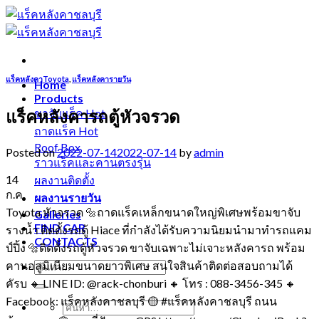
Skip
to
content
แร็คหลังคาToyota
,
แร็คหลังคารายวัน
Home
Products
แร็คหลังคารถตู้หัวจรวด
ขาจับแร็ค
ถาดแร็ค
Roof Box
Posted on
2022-07-14
2022-07-14
by
admin
ราวแร็คและคานตรงรุ่น
14
ผลงานติดตั้ง
ก.ค.
ผลงานรายวัน
Toyota หัวจรวด 🔩ถาดแร็คเหล็กขนาดใหญ่พิเศษพร้อมขาจับ
Galleries
FIND CAR
รางน้ำ ติดตั้งรถตู้ Hiace ที่กำลังได้รับความนิยมนำมาทำรถแคม
CONTACTS
ป์ปิ้ง 🔩ติดตั้งรถตู้หัวจรวด ขาจับเฉพาะไม่เจาะหลังคารถ พร้อม
คานอลูมิเนียมขนาดยาวพิเศษ สนใจสินค้าติดต่อสอบถามได้
คัรบ 🔸 LINE ID: @rack-chonburi 🔸 โทร : 088-3456-345 🔸
Facebook: แร็คหลังคาชลบุรี 🟡 #แร็คหลังคาชลบุรี ถนน