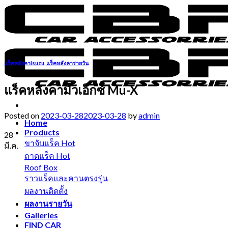
Skip
to
content
แร็คหลังคาIsuzu
,
แร็คหลังคารายวัน
แร็คหลังคามิวเอ็กซ์ Mu-X
Posted on
2023-03-28
2023-03-28
by
admin
Home
Products
28
ขาจับแร็ค
มี.ค.
ถาดแร็ค
Roof Box
ราวแร็คและคานตรงรุ่น
ผลงานติดตั้ง
ผลงานรายวัน
Galleries
FIND CAR