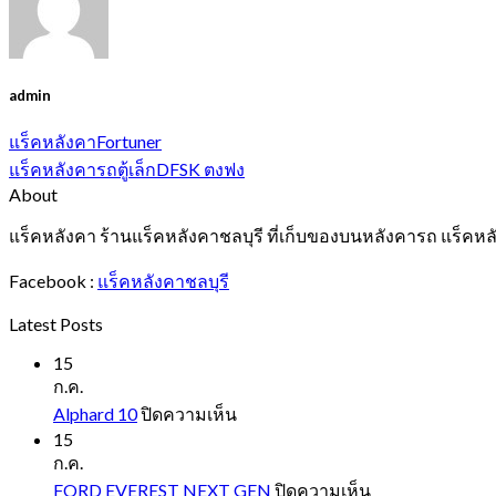
admin
แร็คหลังคาFortuner
แร็คหลังคารถตู้เล็กDFSK ตงฟง
About
แร็คหลังคา ร้านแร็คหลังคาชลบุรี ที่เก็บของบนหลังคารถ แร็คหล
Facebook :
แร็คหลังคาชลบุรี
Latest Posts
15
ก.ค.
บน
Alphard 10
ปิดความเห็น
Alphard
15
10
ก.ค.
บน
FORD EVEREST NEXT GEN
ปิดความเห็น