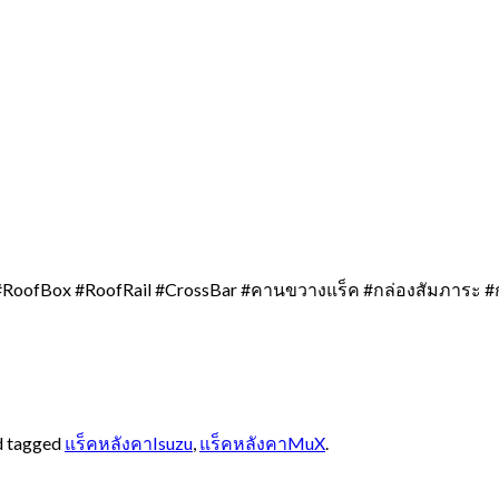
RoofBox #RoofRail #CrossBar #คานขวางแร็ค #กล่องสัมภาระ #
 tagged
แร็คหลังคาIsuzu
,
แร็คหลังคาMuX
.