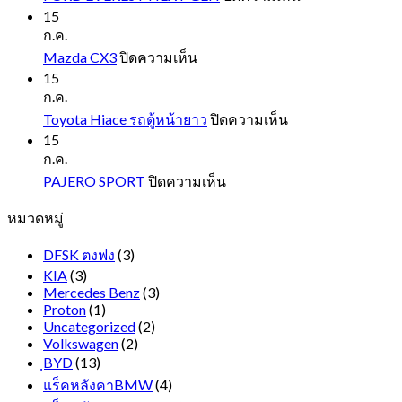
FORD
15
EVEREST
ก.ค.
NEXT
บน
Mazda CX3
ปิดความเห็น
GEN
Mazda
15
CX3
ก.ค.
บน
Toyota Hiace รถตู้หน้ายาว
ปิดความเห็น
Toyota
15
Hiace
ก.ค.
รถ
บน
PAJERO SPORT
ปิดความเห็น
ตู้
PAJERO
หมวดหมู่
SPORT
หน้า
ยาว
DFSK ตงฟง
(3)
KIA
(3)
Mercedes Benz
(3)
Proton
(1)
Uncategorized
(2)
Volkswagen
(2)
ฺBYD
(13)
แร็คหลังคาBMW
(4)