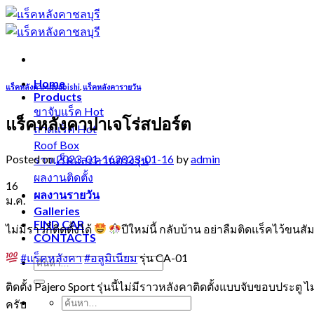
Skip
to
content
Home
แร็คหลังคาMitsubishi
,
แร็คหลังคารายวัน
Products
ขาจับแร็ค
แร็คหลังคาปาเจโร่สปอร์ต
ถาดแร็ค
Roof Box
Posted on
2023-01-16
2023-01-16
by
admin
ราวแร็คและคานตรงรุ่น
ผลงานติดตั้ง
16
ผลงานรายวัน
ม.ค.
Galleries
FIND CAR
ไม่มีราวก็ติดตั้งได้
ปีใหม่นี้ กลับบ้าน อย่าลืมติดแร็คไว้ขนส
CONTACTS
#แร็คหลังคา
#อลูมิเนียม
รุ่น CA-01
ติดตั้ง Pajero Sport รุ่นนี้ไม่มีราวหลังคาติดตั้งแบบจับขอบประ
ครับ