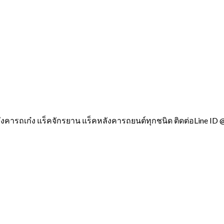
ังคารถเก๋ง แร็คจักรยาน แร็คหลังคารถยนต์ทุกชนิด ติดต่อLine ID 