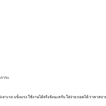
ัมภาระ
ตู ไม่เจาะรถ แข็งแรง ใช้งานได้จริงจังนะครับ ใส่ง่าย ถอดได้ ราคาส