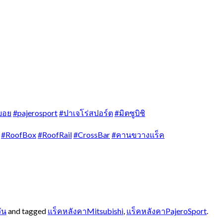
บอย
#pajerosport
#ปาเจโร่สปอร์ต
#มิตซูบิชิ
#RoofBox
#RoofRail
#CrossBar
#คานขวางแร็ค
ัน
and tagged
แร็คหลังคาMitsubishi
,
แร็คหลังคาPajeroSport
.