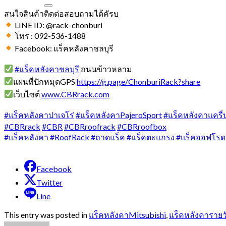
สนใจสินค้าติดต่อสอบถามได้คัรบ
LINE ID: @rack-chonburi
โทร : 092-536-1488
Facebook: แร็คหลังคาชลบุรี
#แร็คหลังคาชลบุรี
ถนนข้าวหลาม
แผนที่ปักหมุดGPS
https://g.page/ChonburiRack?share
เว็บไซต์
www.CBRrack.com
#แร็คหลังคาปาเจโร่
#แร็คหลังคาPajeroSport
#แร็คหลังคาแครี่
#CBRrack
#CBR
#CBRroofrack
#CBRroofbox
#แร็คหลังคา
#RoofRack
#ถาดแร็ค
#แร็คตะแกรง
#แร็คออฟโรด
Facebook
Twitter
Line
This entry was posted in
แร็คหลังคาMitsubishi
,
แร็คหลังคารายว