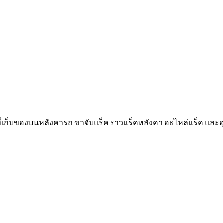
 ที่เก็บของบนหลังคารถ ขาจับแร็ค ราวแร็คหลังคา อะไหล่แร็ค และ